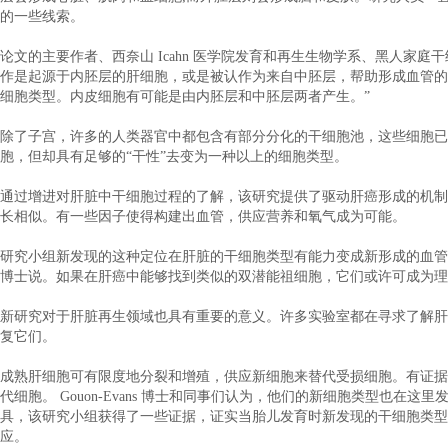
的一些线索。
论文的主要作者、西奈山 Icahn 医学院发育和再生生物学系、黑人家庭干细胞研
作是起源于内胚层的肝细胞，或是被认作为来自中胚层，帮助形成血管的
细胞类型。内皮细胞有可能是由内胚层和中胚层两者产生。”
除了子宫，许多的人类器官中都包含有部分分化的干细胞池，这些细胞已
胞，但却具有足够的“干性”去变为一种以上的细胞类型。
通过增进对肝脏中干细胞过程的了解，该研究提供了驱动肝癌形成的机制
长相似。有一些因子使得构建出血管，供应营养和氧气成为可能。
研究小组新发现的这种定位在肝脏的干细胞类型有能力变成新形成的血管。“因
博士说。如果在肝癌中能够找到类似的双潜能祖细胞，它们或许可成为理
新研究对于肝脏再生领域也具有重要的意义。许多实验室都在寻求了解肝
复它们。
成熟肝细胞可有限度地分裂和增殖，供应新细胞来替代受损细胞。有证据
代细胞。 Gouon-Evans 博士和同事们认为，他们的新细胞类型也
具，该研究小组获得了一些证据，证实当胎儿发育时新发现的干细胞类型
应。