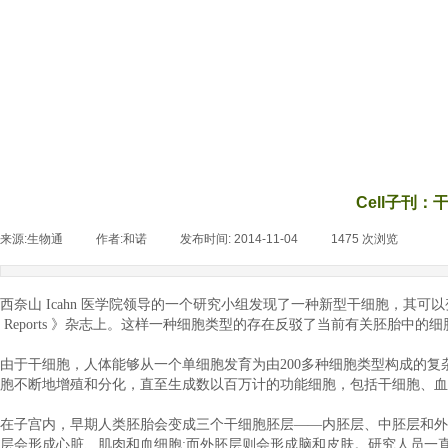
Cell子刊
来源:
生物通
|
作者:
和诺
|
发布时间:
2014-11-04
|
1475
次浏览
|
西奈山 Icahn 医学院领导的一个研究小组发现了一种新型干细胞，其可以变
Reports 》杂志上。这样一种细胞类型的存在反驳了当前有关胚胎中
由于干细胞，人体能够从一个单细胞发育为由200多种细胞类型构成的
胞不断地增殖和分化，直至生成数以百万计的功能细胞，包括干细胞、血
在子宫内，早期人类胚胎会变成三个干细胞胚层——内胚层、中胚层和外
层会形成心脏、肌肉和血细胞;而外胚层则会形成脑和皮肤。研究人员一